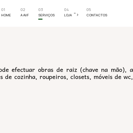
01
02
03
04
05
">
HOME
A AVF
SERVIÇOS
LOJA
CONTACTOS
de efectuar obras de raiz (chave na mão), a
 de cozinha, roupeiros, closets, móveis de wc,