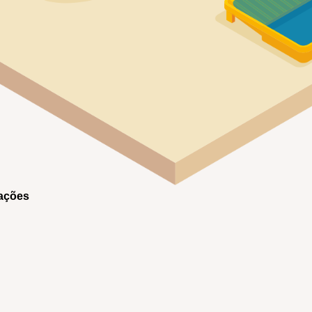
ações
a